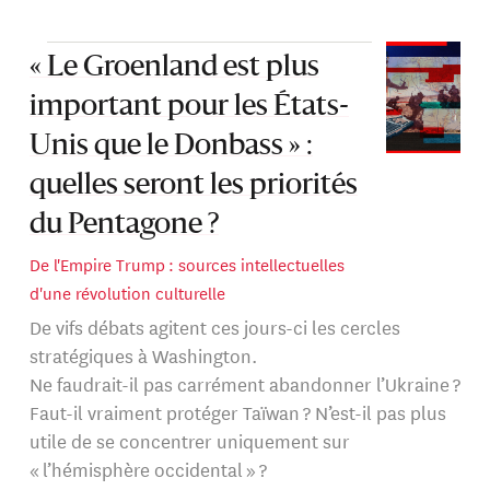
asiatique et science politique, il a été publié et cité dans
le New York Times, le Wall Street Journal, Foreign
« Le Groenland est plus
Affairs et le Washington Post.
important pour les États-
Unis que le Donbass » :
quelles seront les priorités
du Pentagone ?
De l'Empire Trump : sources intellectuelles
d'une révolution culturelle
De vifs débats agitent ces jours-ci les cercles
stratégiques à Washington.
Ne faudrait-il pas carrément abandonner l’Ukraine ?
Faut-il vraiment protéger Taïwan ? N’est-il pas plus
utile de se concentrer uniquement sur
« l’hémisphère occidental » ?