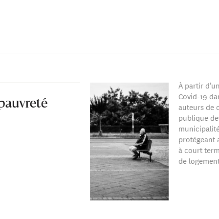
À partir d’u
Covid-19 dan
pauvreté
auteurs de c
publique dev
municipalit
protégeant a
à court term
de logemen