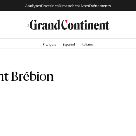
Analyses
Doctrines
Dimanches
Livres
Événements
Français
Español
Italiano
t Brébion