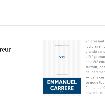
En dressan
judiciaire h
rreur
grande sensi
a été prono
en a été ent
surtout, de 
délibérémen
— dans ces i
se noue tout
Emmanuel Car
novembre.