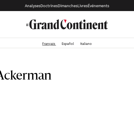
Analyses
Doctrines
Dimanches
Livres
Événements
Français
Español
Italiano
 Ackerman