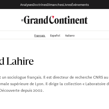
Analyses
Doctrines
Dimanches
Livres
Événements
Français
Español
Italiano
d Lahire
t un sociologue français. Il est directeur de recherche CNRS 
ale supérieure de Lyon. Il dirige la collection « Laboratoire d
a Découverte depuis 2002.