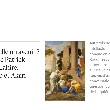
Autrefois d
intellectuel
lle un avenir ?
comme en cr
Roudinesco,
c Patrick
et Bernard 
Lahire,
sur les voie
raisons d’e
 et Alain
conversatio
question du 
de l’inquiét