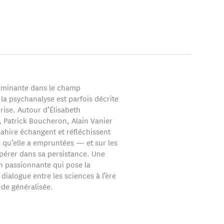
ominante dans le champ
, la psychanalyse est parfois décrite
ise. Autour d’Élisabeth
 Patrick Boucheron, Alain Vanier
Lahire échangent et réfléchissent
s qu’elle a empruntées — et sur les
spérer dans sa persistance. Une
n passionnante qui pose la
dialogue entre les sciences à l’ère
ude généralisée.