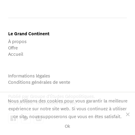
Le Grand Continent
À propos
Offre
Accueil
Informations légales
Conditions générales de vente
Publié par Groupe d'Études Géopolitiques.
Nous utilisons des cookies pour vous garantir la meilleure
© 2026 GEG. Tous droits réservés.
expérience sur notre site web. Si vous continuez à utiliser
ce site, nous supposerons que vous en êtes satisfait.
Ok