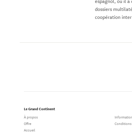
espagnol, où il a
dossiers multilat
coopération inter
Le Grand Continent
À propos
Information
Offre
Conditions
Accueil