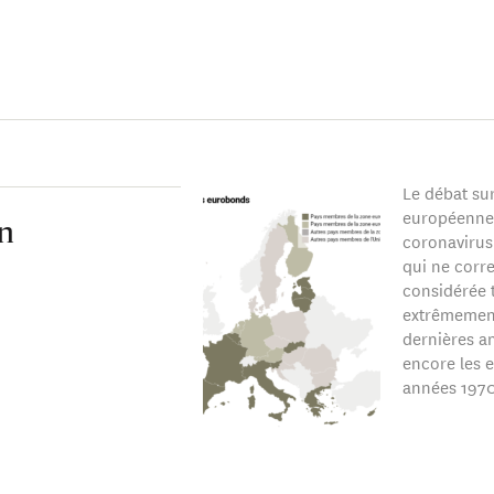
Le débat sur
européennes
en
coronavirus
qui ne corre
considérée t
extrêmemen
dernières a
encore les 
années 1970