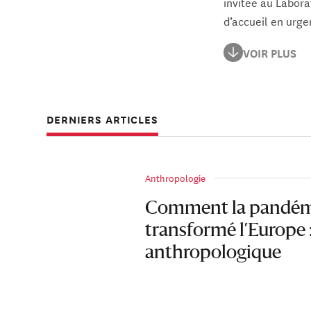
invitée au Labor
d’accueil en urgen
Alexandra Arkhip
VOIR PLUS
Anna Kirzyuk, Mo
blagues, les rume
dans l’espace pos
DERNIERS ARTICLES
Anthropologie
Comment la pandém
transformé l’Europe :
anthropologique