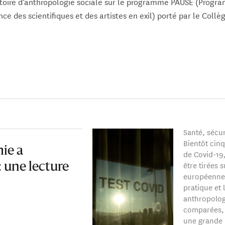
atoire d’anthropologie sociale sur le programme PAUSE (Progr
ce des scientifiques et des artistes en exil) porté par le Collè
ova a publié Les choses dangereuses dans les légendes urbaine
scou, Novoe Literaturnoe Obozrenie, 2019) ainsi que de nombr
urs, les légendes urbaines, les protestations et les conceptio
t-soviétique.
Santé, sécur
Bientôt cin
ie a
de Covid-19
être tirées 
 une lecture
européennes
pratique et 
anthropolog
comparées, 
une grande 