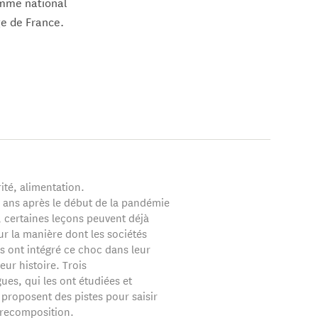
amme national
ge de France.
s soviétiques (avec
euses études sur les
ns de la monnaie
ité, alimentation.
q ans après le début de la pandémie
, certaines leçons peuvent déjà
sur la manière dont les sociétés
 ont intégré ce choc dans leur
leur histoire. Trois
ues, qui les ont étudiées et
proposent des pistes pour saisir
recomposition.