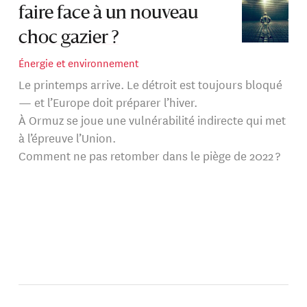
Il s'intéresse à l'économie de l’énergie, politique
faire face à un nouveau
climatique et intégration des sources d’énergie
renouvelables dans les réseaux électriques. Alexander
choc gazier ?
Roth se spécialise dans la modélisation des systèmes
Énergie et environnement
énergétiques, à l'aide de d'optimisation numérique
Le printemps arrive. Le détroit est toujours bloqué
linéaire, et d'analyse économétrique.
— et l’Europe doit préparer l’hiver.
À Ormuz se joue une vulnérabilité indirecte qui met
à l’épreuve l’Union.
Comment ne pas retomber dans le piège de 2022 ?