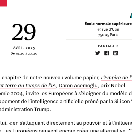
E
29
École normale supérieure
45 rue d'Ulm
75005 Paris
PARTAGER
AVRIL
2025
De 19:30 à 20:30
 chapitre de notre nouveau volume papier,
L’Empire de l
et terre au temps de l’IA
,
Daron Acemoğlu
, prix Nobel
mie 2024, invite les Européens à s’éloigner du modèle 
pement de l’intelligence artificielle prôné par la Silicon 
l’administration Trump.
lui, « en s’attaquant directement au pouvoir et à l’influe
h, les Européens peuvent encore créer une alternative. C