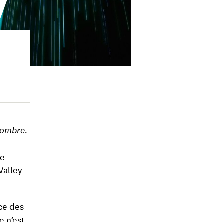
’ombre.
de
Valley
nce des
e n’est