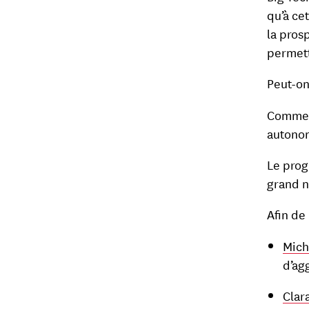
qu’à ce
la pros
permett
Peut-on
Comment
autonom
Le prog
grand 
Afin de
Mich
d’ag
Clar