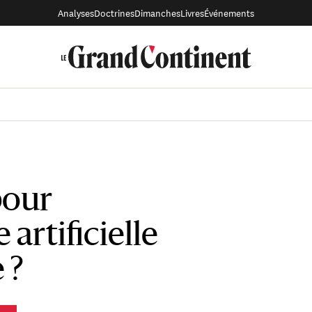
Analyses
Doctrines
Dimanches
Livres
Événements
pour
e artificielle
 ?