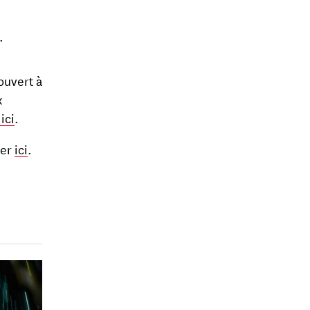
.
ouvert à
x
ici
.
ner
ici
.