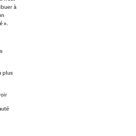
ibuer à
on
é ».
s
u plus
voir
auté