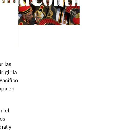
r las
rigir la
Pacífico
opa en
en el
os
ial y