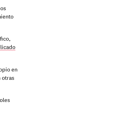
ios
miento
fico,
blicado
ropio en
 otras
oles