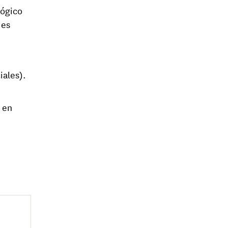
lógico
 es
iales).
 en