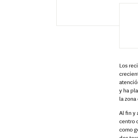
Los rec
crecien
atenció
y ha pl
la zona
Al fin y
centro 
como ge
dos ter