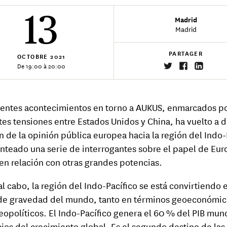
13
Madrid
Madrid
PARTAGER
OCTOBRE
2021
De 19:00 à 20:00
ientes acontecimientos en torno a AUKUS, enmarcados po
tes tensiones entre Estados Unidos y China, ha vuelto a di
n de la opinión pública europea hacia la región del Indo-
anteado una serie de interrogantes sobre el papel de Eur
 en relación con otras grandes potencias.
 al cabo, la región del Indo-Pacífico se está convirtiendo 
de gravedad del mundo, tanto en términos geoeconómic
opolíticos. El Indo-Pacífico genera el 60 % del PIB mund
cios del crecimiento global. Es el segundo destino de las