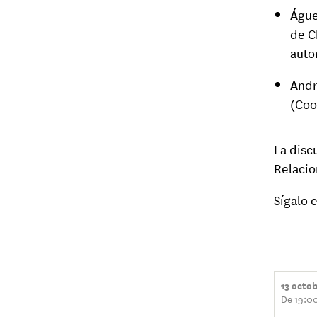
Águe
de C
autor
Andr
(Coo
La disc
Relacio
Sígalo 
13 octo
De 19:0