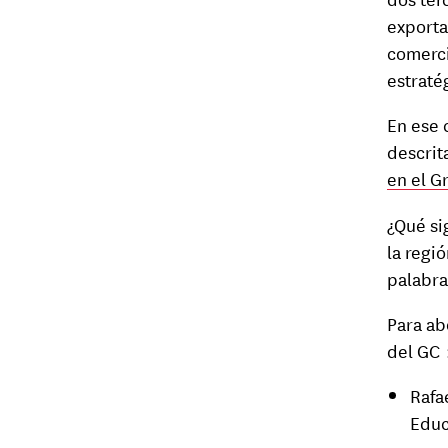
exporta
comerci
estraté
En ese 
descrit
en el G
¿Qué si
la regi
palabra
Para ab
del GC 
Rafa
Educ