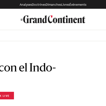
Analyses
Doctrines
Dimanches
Livres
Événements
con el Indo-
K LIVE