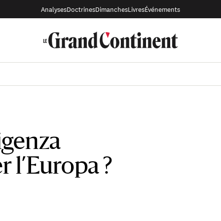
Analyses
Doctrines
Dimanches
Livres
Événements
ligenza
er l’Europa ?