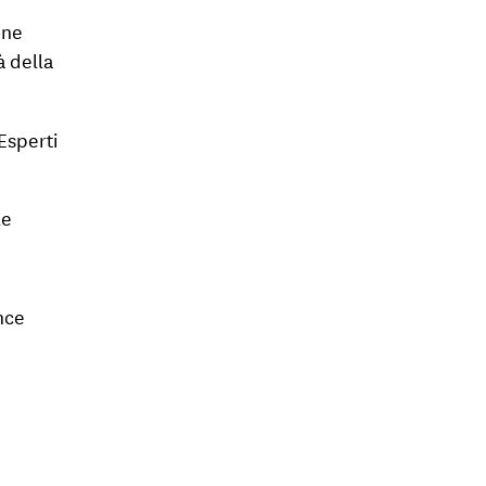
one
à della
Esperti
le
ance