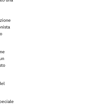
azione
onista
lo
one
 un
sto
del
peciale