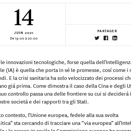
14
PARTAGER
JUIN
2021
De 19:00 à 20:00
 le innovazioni tecnologiche, forse quella dell’Intelligenz
ale (IA) è quella che porta in sé le promesse, cosí come i r
di. E la crisi sanitaria ha solo velocizzato dei processi c
ano giá prima. Come dimostra il caso della Cina e degli 
l suo controllo passa una delle frontiere su cui si deciderá i
stre societá e dei rapporti tra gli Stati.
to contesto, l’Unione europea, fedele alla sua svolta
itica” sta cercando di tracciare una “via europea” all’Inte
iale : lo scorso 21 aprile la Commissione europea ha avanz