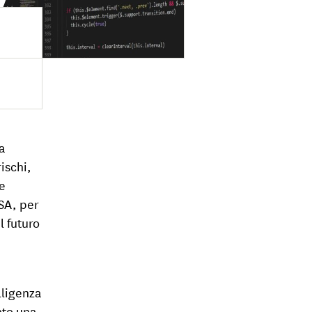
a
ischi,
he
USA, per
l futuro
lligenza
ato una