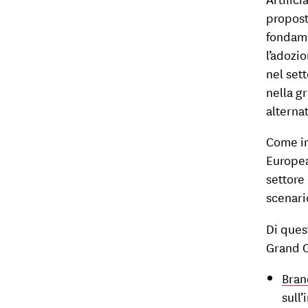
proposta
fondame
l’adozio
nel sett
nella g
alterna
Come in
Europea
settore 
scenario
Di ques
Grand C
Bran
sull’