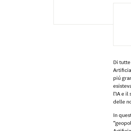
Di tutte
Artifici
piú gran
esistev
l’IA e i
delle no
In ques
“geopol
Artific