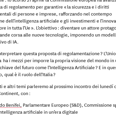
 di regolamento per garantire « la sicurezza e i diritti
ntali di persone e imprese, rafforzando nel contempo
ne dell’intelligenza artificiale e gli investimenti e l’innov
ore in tutta l’Ue ». L’obiettivo : diventare un attore protag
rande corsa alle nuove tecnologie, imponendo un model
tivo di IA.
terpretare questa proposta di regolamentazione ? L’Uni
 ha i mezzi per imporre la propria visione del mondo in
chiave del futuro come l’Intelligenza Artificiale ? E in que
, qual è il ruolo dell’Italia ?
ti e altri temi parleremo al prossimo incontro dei lunedí 
ontinent, con :
do Benifei,
Parlamentare Europeo (S&D), Commissione s
intelligenza artificiale in un’era digitale