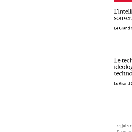
L’intel
souver
Le Grand 
Le tec
idéolo
techno
Le Grand 
14 juin 
De 19:0