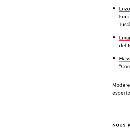
Enzo
Euro
Tusc
Eman
del M
Mass
“Cor
Moderer
esperto
NOUS P