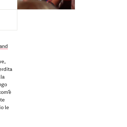
rand
ve,
erdita
lla
ungo
 com’è
ste
o le