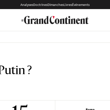
Analyses
Doctrines
Dimanches
Livres
Événements
Putin ?
Roma