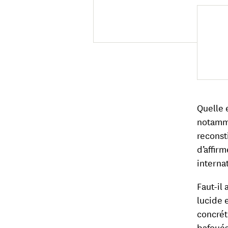
Quelle e
notamme
reconsti
d’affir
interna
Faut-il 
lucide e
concrét
bafoués 