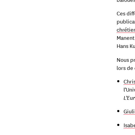
Ces dif
publica
chrétie
Manent 
Hans K
Nous pr
lors de
Chri
l’Un
L’Eu
Giul
Isab