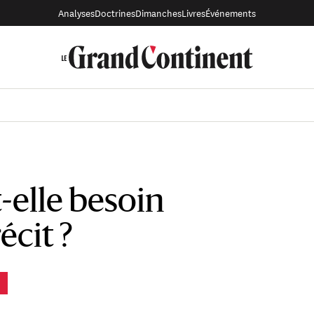
Analyses
Doctrines
Dimanches
Livres
Événements
-elle besoin
écit ?