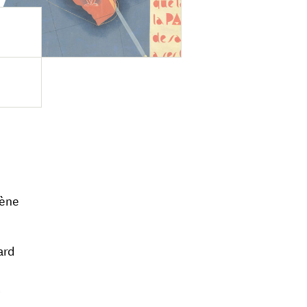
e
cène
ard