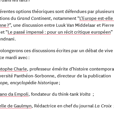
férentes options théoriques sont défendues par plusieur
tions du
Grand Continent
, notamment “
L’Europe est-elle
nne ?
”, une discussion entre Luuk Van Middelaar et Pierre
et “
Le passé impensé : pour un récit critique européen
”
undnani.
olongerons ces discussions écrites par un débat de vive 
 ce mardi avec :
stophe Charle
, professeur émérite d’histoire contempora
iversité Panthéon-Sorbonne, directeur de la publication
rope, encyclopédie historique
;
iano da Empoli
, fondateur du think-tank
Volta
;
elle de Gaulmyn
, Rédactrice en chef du journal
La Croix