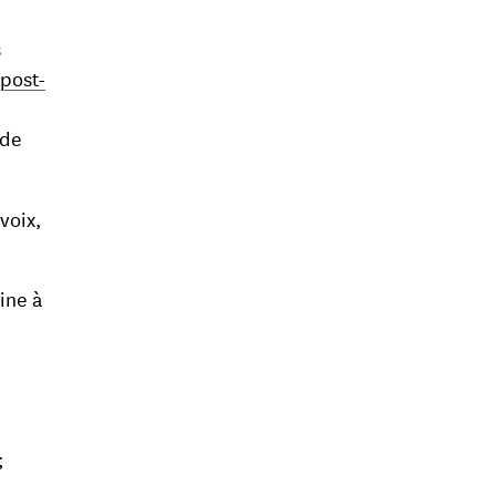
s
 post-
 de
voix,
ine à
;