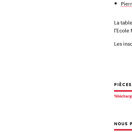
Pier
La tabl
l’Ecole
Les ins
PIÈCES
Téléchar
NOUS P