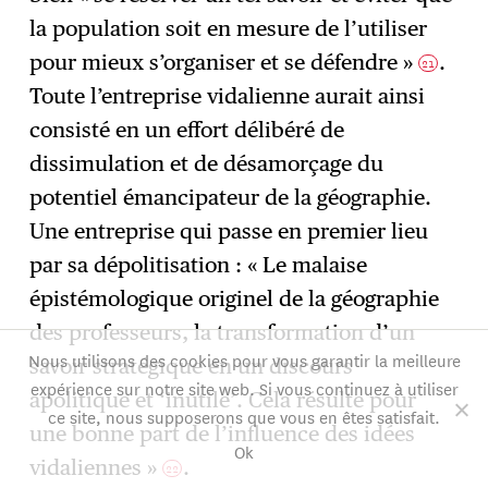
la population soit en mesure de l’utiliser
pour mieux s’organiser et se défendre »
.
21
Toute l’entreprise vidalienne aurait ainsi
consisté en un effort délibéré de
dissimulation et de désamorçage du
potentiel émancipateur de la géographie.
Une entreprise qui passe en premier lieu
par sa dépolitisation : « Le malaise
épistémologique originel de la géographie
des professeurs, la transformation d’un
Nous utilisons des cookies pour vous garantir la meilleure
savoir stratégique en un discours
expérience sur notre site web. Si vous continuez à utiliser
apolitique et ‘inutile’. Cela résulte pour
ce site, nous supposerons que vous en êtes satisfait.
une bonne part de l’influence des idées
Ok
vidaliennes »
.
22