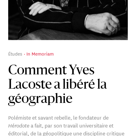
Études
In Memoriam
Comment Yves
Lacoste a libéré la
géographie
Polémiste et savant rebelle, le fondateur de
Hérodote
a fait, par son travail universitaire et
éditorial, de la géopolitique une discipline critique