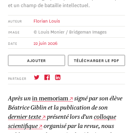
et un champ de bataille intellectuel.
Florian Louis
AUTEUR
© Louis Monier / Bridgeman Images
IMAGE
22 juin 2026
DATE
AJOUTER
TÉLÉCHARGER LE PDF
PARTAGER
Après un
in memoriam
signé par son élève
Béatrice Giblin et la publication de son
S'abonner
→
dernier texte
présenté lors d’un
colloque
scientifique
organisé par la revue, nous