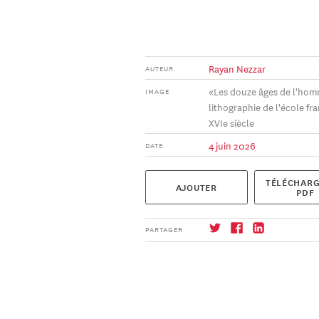
Rayan Nezzar
AUTEUR
«Les douze âges de l'hom
IMAGE
lithographie de l'école fra
XVIe siècle
4 juin 2026
DATE
TÉLÉCHARG
AJOUTER
PDF
PARTAGER
S'abonner
→