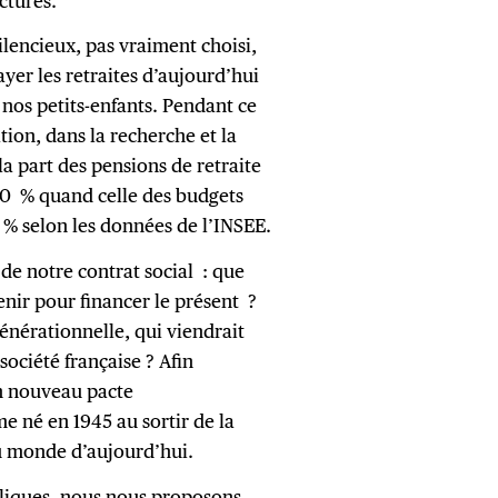
actures.
ilencieux, pas vraiment choisi,
yer les retraites d’aujourd’hui
e nos petits-enfants. Pendant ce
tion, dans la recherche et la
la part des pensions de retraite
 20 % quand celle des budgets
 % selon les données de l’INSEE.
e notre contrat social : que
enir pour financer le présent ?
générationnelle, qui viendrait
 société française ? Afin
un nouveau pacte
e né en 1945 au sortir de la
du monde d’aujourd’hui.
bliques, nous nous proposons