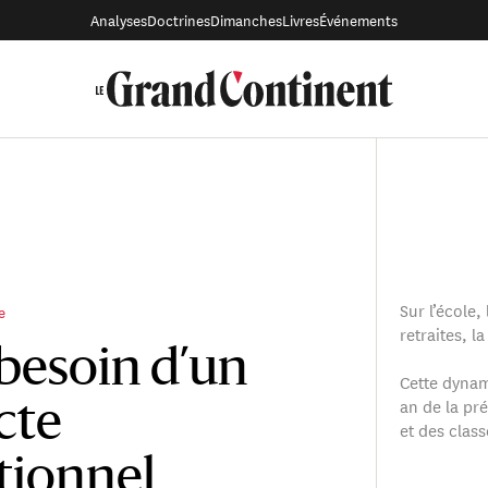
Analyses
Doctrines
Dimanches
Livres
Événements
Sur l’école, 
e
retraites, 
 besoin d’un
Cette dynami
an de la pré
cte
et des clas
tionnel