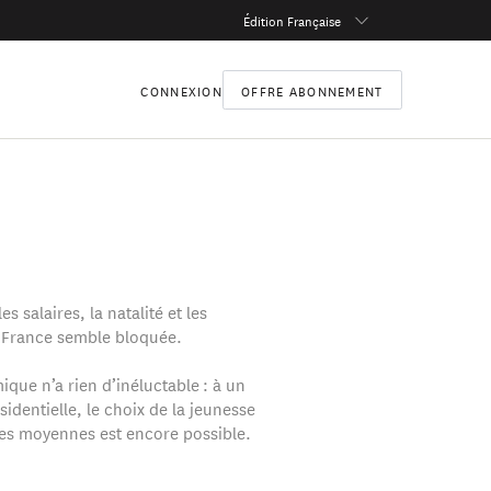
Édition Française
CONNEXION
OFFRE ABONNEMENT
les salaires, la natalité et les
la France semble bloquée.
que n’a rien d’inéluctable : à un
sidentielle, le choix de la jeunesse
ses moyennes est encore possible.