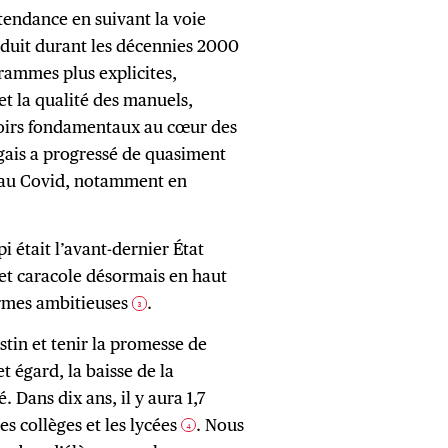
 tendance en suivant la voie
nduit durant les décennies 2000
rammes plus explicites,
et la qualité des manuels,
avoirs fondamentaux au cœur des
gais a progressé de quasiment
u’au Covid, notamment en
pi était l’avant-dernier État
 et caracole désormais en haut
ormes ambitieuses
.
3
estin et tenir la promesse de
t égard, la baisse de la
 Dans dix ans, il y aura 1,7
es collèges et les lycées
. Nous
4