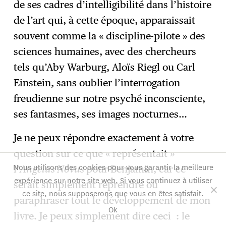
de ses cadres d’intelligibilité dans l’histoire
de l’art qui, à cette époque, apparaissait
souvent comme la « discipline-pilote » des
sciences humaines, avec des chercheurs
tels qu’Aby Warburg, Aloïs Riegl ou Carl
Einstein, sans oublier l’interrogation
freudienne sur notre psyché inconsciente,
ses fantasmes, ses images nocturnes…
Je ne peux répondre exactement à votre
question sur ce que « représentait »
Nous utilisons des cookies pour vous garantir la meilleure
l’
Angelus Novus
pour Benjamin, car ce
expérience sur notre site web. Si vous continuez à utiliser
serait simplement reprendre ou
ce site, nous supposerons que vous en êtes satisfait.
paraphraser tout le développement de mon
Ok
livre. Je peux simplement dire ceci : le