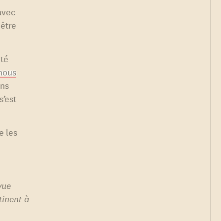
avec
 être
été
nous
ons
s’est
e les
vue
inent à