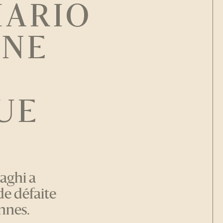
 MARIO
UNE
N
UE
E
aghi a
de défaite
nnes.