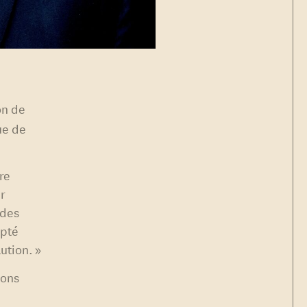
on de
ue de
re
ur
 des
opté
ution. »
ions