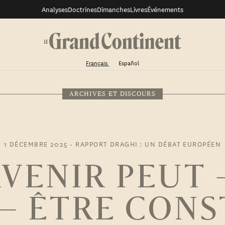
Analyses
Doctrines
Dimanches
Livres
Événements
Français
Español
ARCHIVES ET DISCOURS
1 DÉCEMBRE 2025
•
RAPPORT DRAGHI : UN DÉBAT EUROPÉEN
’AVENIR PEUT 
 — ÊTRE CONS