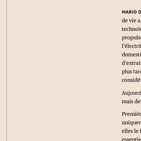
de vie 
technolo
propulsé
l’électr
domesti
d’extra
plus ta
considé
Aujourd’
mais de
Premièr
uniquem
elles le
essentie