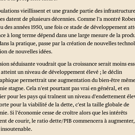
lations vieillissent et une grande partie des infrastructur
es datent de plusieurs décennies. Comme l’a montré Robe
eu des années 1950, une fois ce stade de développement atte
nce à long terme dépend dans une large mesure de la produ
dans la pratique, passe par la création de nouvelles technol
sion de nouvelles idées.
sion séduisante voudrait que la croissance serait moins ess
s atteint un niveau de développement élevé ; le déclin
phique permettrait une augmentation du bien-être même
ie stagne. Cela n’est pourtant pas vrai en général, et en
lier pour les pays qui traînent un niveau d’endettement éle
rte pour la viabilité de la dette, c’est la taille globale de
ie. Si l’économie cesse de croître alors que les intérêts
ent de courir, le ratio dette/PIB commencera à augmenter,
 insoutenable.