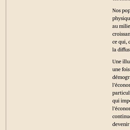
Nos popu
physiqu
au mili
croissa
ce qui, 
la diffu
Une illu
une foi
démogra
l’économ
particu
qui impo
l’économ
continu
devenir