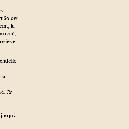
es
rt Solow
int, la
ctivité,
ogies et
entielle
 si
vé. Ce
 jusqu’à