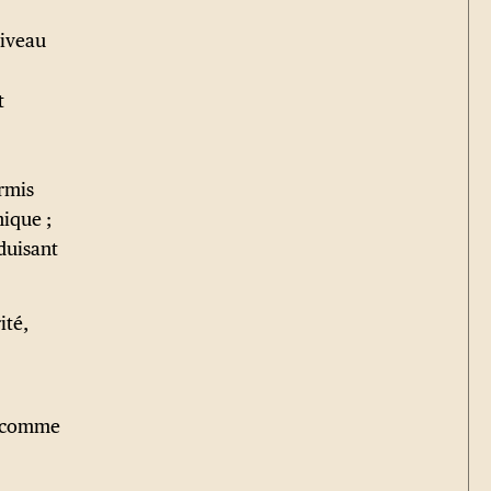
niveau
t
rmis
hique ;
duisant
ité,
ce comme