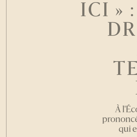
ICI »
DR
T
À l'É
prononcé 
qui 