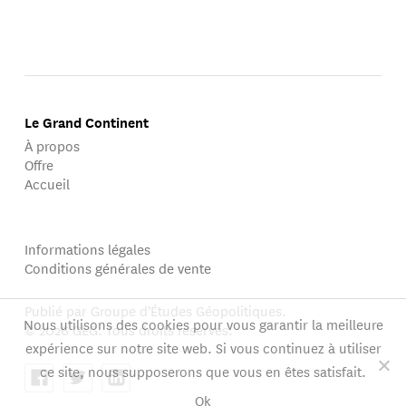
Le Grand Continent
À propos
Offre
Accueil
Informations légales
Conditions générales de vente
Publié par Groupe d'Études Géopolitiques.
Nous utilisons des cookies pour vous garantir la meilleure
© 2026 GEG. Tous droits réservés.
expérience sur notre site web. Si vous continuez à utiliser
ce site, nous supposerons que vous en êtes satisfait.
Ok