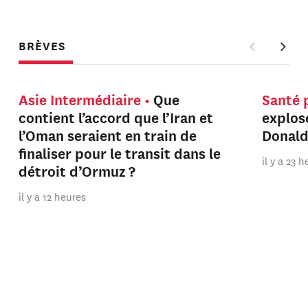
BRÈVES
Asie Intermédiaire
Que
Santé 
contient l’accord que l’Iran et
explos
l’Oman seraient en train de
Donal
finaliser pour le transit dans le
il y a 23 
détroit d’Ormuz ?
il y a 12 heures