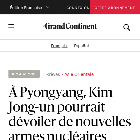
Édition Française
CONNEXION
OFFRE ABONNEMENT
Français
Español
Brèves
Asie Orientale
IL Y A 10 MOIS
À Pyongyang, Kim
Jong-un pourrait
dévoiler de nouvelles
armes nucléaires