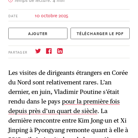
10 octobre 2025
DATE
AJOUTER
TÉLÉCHARGER LE PDF
PARTAGER
Les visites de dirigeants étrangers en Corée
du Nord sont relativement rares. L’an
S'abonner
→
dernier, en juin, Vladimir Poutine s’était
rendu dans le pays
pour la première fois
depuis près d’un quart de siècle
. La
dernière rencontre entre Kim Jong-un et Xi
Jinping à Pyongyang remonte quant à elle à