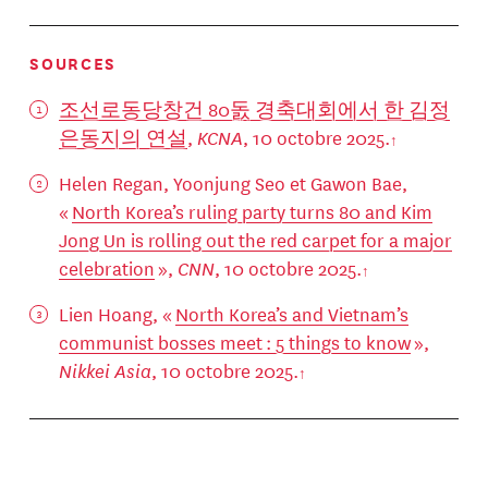
SOURCES
조선로동당창건 80돐 경축대회에서 한 김정
은동지의 연설
,
KCNA
, 10 octobre 2025.
Helen Regan, Yoonjung Seo et Gawon Bae,
«
North Korea’s ruling party turns 80 and Kim
Jong Un is rolling out the red carpet for a major
celebration
»,
CNN
, 10 octobre 2025.
Lien Hoang, «
North Korea’s and Vietnam’s
communist bosses meet : 5 things to know
»,
Nikkei Asia
, 10 octobre 2025.