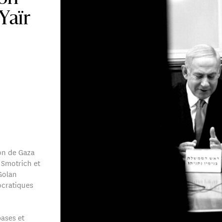
 Yaïr
on de Gaza
 Smotrich et
 Golan
ocratiques
bases et