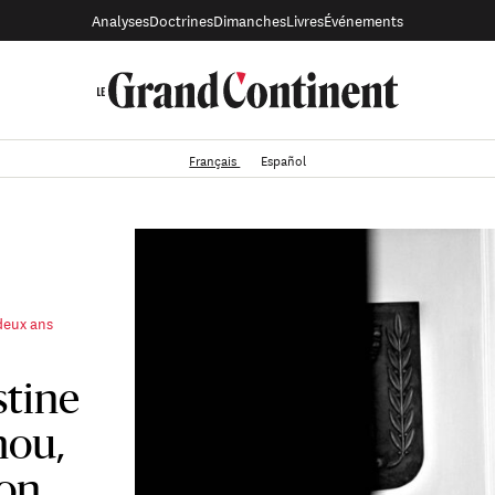
Analyses
Doctrines
Dimanches
Livres
Événements
Français
Español
 deux ans
stine
hou,
ion