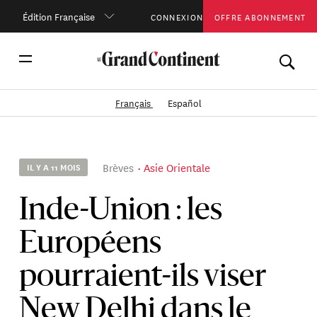
Édition Française
CONNEXION
OFFRE ABONNEMENT
Français
Español
Brèves
Asie Orientale
IL Y A 11 MOIS
Inde-Union : les
Européens
pourraient-ils viser
New Delhi dans le