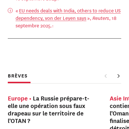
«
EU needs deals with India, others to reduce US
dependency, von der Leyen says
»,
Reuters
, 18
septembre 2025.
BRÈVES
Europe
La Russie prépare-t-
Asie I
elle une opération sous faux
contien
drapeau sur le territoire de
l’Oman
l’OTAN ?
finalis
détroi