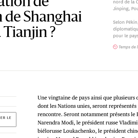
ation de
nord de la C
Jinping, Po
 de Shanghai
Selon Pékin,
diplomatiqu
 Tianjin ?
pour le pay
Temps de l
Une vingtaine de pays ainsi que plusieurs 
dont les Nations unies, seront représentés 
rencontre. Seront notamment présents le 
ER LE
Narendra Modi, le président russe Vladimir
biélorusse Loukachenko, le président chino