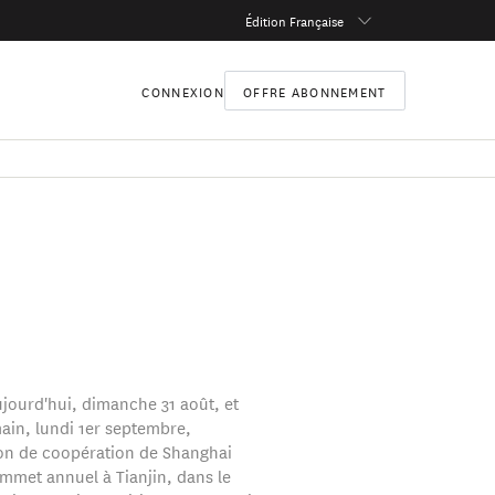
Édition Française
CONNEXION
OFFRE ABONNEMENT
ujourd'hui, dimanche 31 août, et
ain, lundi 1er septembre,
ion de coopération de Shanghai
ommet annuel à Tianjin, dans le