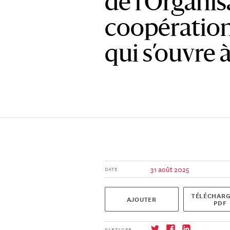
de l’Organis
coopération
qui s’ouvre à
31 août 2025
DATE
TÉLÉCHARG
AJOUTER
PDF
PARTAGER