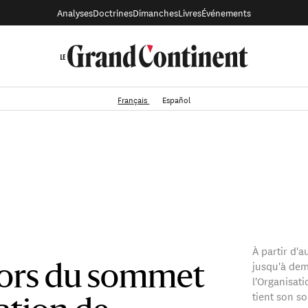
Analyses
Doctrines
Dimanches
Livres
Événements
Français
Español
À partir d'a
jusqu'à dem
lors du sommet
l'Organisat
tient son s