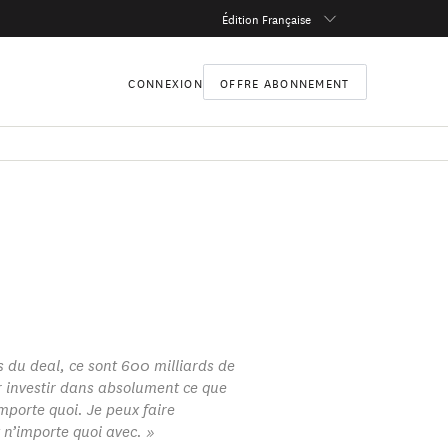
Édition Française
CONNEXION
OFFRE ABONNEMENT
s du deal, ce sont 600 milliards de
r investir dans absolument ce que
mporte quoi. Je peux faire
n’importe quoi avec. »