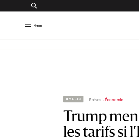
Menu
Brèves
Économie
IL Y A 1 AN
Trump mena
les tarifs si 