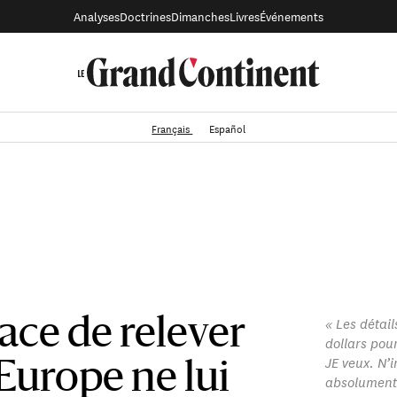
Analyses
Doctrines
Dimanches
Livres
Événements
Français
Español
« Les détail
ce de relever
dollars pou
JE veux. N’i
l’Europe ne lui
absolument 