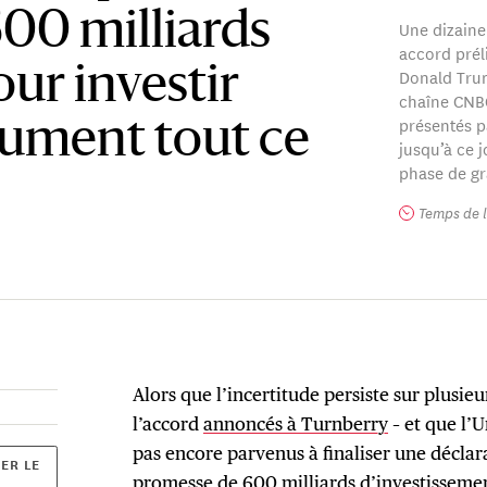
00 milliards
Une dizaine
accord prél
our investir
Donald Trum
chaîne CNBC
présentés 
lument tout ce
jusqu’à ce 
phase de gr
Temps de l
Alors que l’incertitude persiste sur plusi
l’accord
annoncés à Turnberry
– et que l’U
pas encore parvenus à finaliser une déclara
ER LE
promesse de 600 milliards d’investisseme