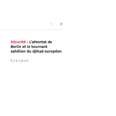
Sécurité
L’attentat de
Amériques
Trump peu
Berlin et le tournant
encore gagner les élect
sahélien du djihad européen
de mi-mandat
il y a 2 jours
il y a 3 jours