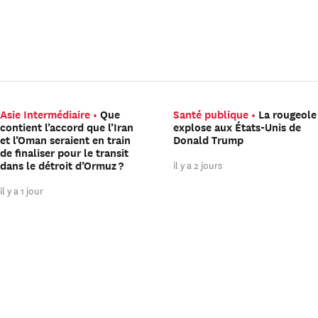
Asie Intermédiaire
Que
Santé publique
La rougeole
contient l’accord que l’Iran
explose aux États-Unis de
et l’Oman seraient en train
Donald Trump
de finaliser pour le transit
il y a 2 jours
dans le détroit d’Ormuz ?
il y a 1 jour