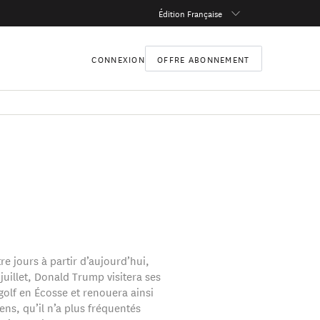
Édition Française
CONNEXION
OFFRE ABONNEMENT
e jours à partir d’aujourd’hui,
juillet, Donald Trump visitera ses
golf en Écosse et renouera ainsi
ens, qu’il n’a plus fréquentés