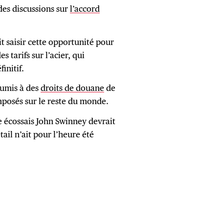
des discussions sur
l’accord
t saisir cette opportunité pour
 tarifs sur l’acier, qui
initif.
oumis à des
droits de douane
de
mposés sur le reste du monde.
e écossais John Swinney devrait
ail n’ait pour l’heure été