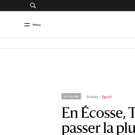
Menu
Brèves
Sport
IL Y A 1 AN
En Écosse, 
passer la pl