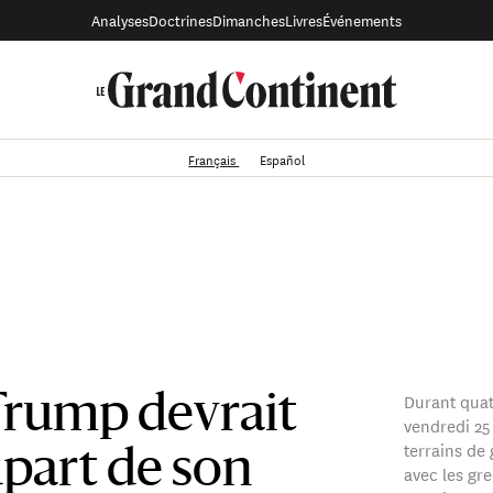
Analyses
Doctrines
Dimanches
Livres
Événements
Français
Español
Durant quatr
Trump devrait
vendredi 25 
terrains de 
upart de son
avec les gre