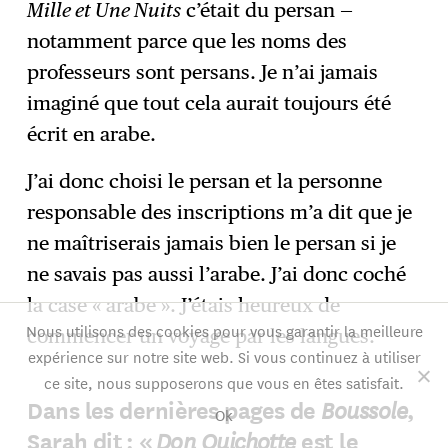
Mille et Une Nuits
c’était du persan —
notamment parce que les noms des
professeurs sont persans. Je n’ai jamais
imaginé que tout cela aurait toujours été
écrit en arabe.
J’ai donc choisi le persan et la personne
responsable des inscriptions m’a dit que je
ne maîtriserais jamais bien le persan si je
ne savais pas aussi l’arabe. J’ai donc coché
la case « arabe ». J’étais heureux de
Nous utilisons des cookies pour vous garantir la meilleure
commencer un voyage par les langues.
expérience sur notre site web. Si vous continuez à utiliser
ce site, nous supposerons que vous en êtes satisfait.
Boussole
Dans les dernières pages de
,
Ok
Don Quichotte
Sarah dit : «
est le