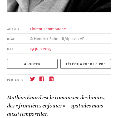
Florent Zemmouche
AUTEUR
© Hendrik Schmidt/dpa via AP
IMAGE
29 juin 2025
DATE
AJOUTER
TÉLÉCHARGER LE PDF
PARTAGER
Mathias Enard est le romancier des limites,
des « frontières enfouies » — spatiales mais
S'abonner
→
aussi temporelles.