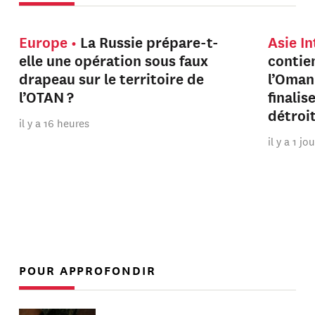
Europe
La Russie prépare-t-
Asie I
elle une opération sous faux
contien
drapeau sur le territoire de
l’Oman
l’OTAN ?
finalis
détroi
il y a 16 heures
il y a 1 jo
POUR APPROFONDIR