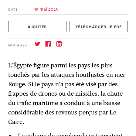
15 mai 2025
DATE
AJOUTER
TÉLÉCHARGER LE PDF
PARTAGER
L’Égypte figure parmi les pays les plus
touchés par les attaques houthistes en mer
S'abonner
→
Rouge. Si le pays n’a pas été visé par des
frappes de drones ou de missiles, la chute
du trafic maritime a conduit à une baisse
considérable des revenus perçus par Le
Caire.
Le volume de marchandises transitant