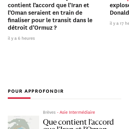
contient l’accord que l’Iran et
explos
l’Oman seraient en train de
Donal
finaliser pour le transit dans le
il y a 17 
détroit d’Ormuz ?
il y a 6 heures
POUR APPROFONDIR
Brèves
Asie Intermédiaire
Que contient l’accord