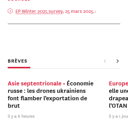
EP Winter 2025 survey
, 25 mars 2025.
BRÈVES
Asie septentrionale
Économie
Europ
russe : les drones ukrainiens
elle u
font flamber l’exportation de
drapeau
brut
l’OTAN
il y a 6 heures
il y a 1 jo