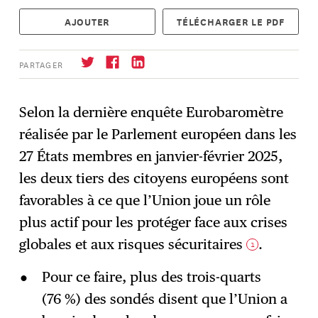
AJOUTER
TÉLÉCHARGER LE PDF
PARTAGER
Selon la dernière enquête Eurobaromètre
réalisée par le Parlement européen dans les
S'abonner
→
27 États membres en janvier-février 2025,
les deux tiers des citoyens européens sont
favorables à ce que l’Union joue un rôle
plus actif pour les protéger face aux crises
globales et aux risques sécuritaires
.
1
Pour ce faire, plus des trois-quarts
(76 %) des sondés disent que l’Union a