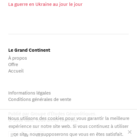
La guerre en Ukraine au jour le jour
Le Grand Continent
À propos
Offre
Accueil
Informations légales
Conditions générales de vente
Publié par Groupe d'Études Géopolitiques.
Nous utilisons des cookies pour vous garantir la meilleure
© 2026 GEG. Tous droits réservés.
expérience sur notre site web. Si vous continuez à utiliser
ce site, nous supposerons que vous en êtes satisfait.