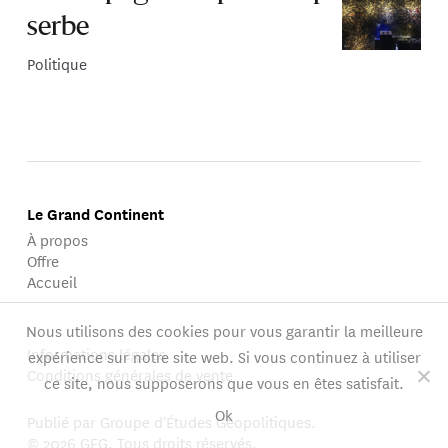
serbe
Politique
Le Grand Continent
À propos
Offre
Accueil
Nous utilisons des cookies pour vous garantir la meilleure
Informations légales
expérience sur notre site web. Si vous continuez à utiliser
Conditions générales de vente
ce site, nous supposerons que vous en êtes satisfait.
Ok
Publié par Groupe d'Études Géopolitiques.
© 2026 GEG. Tous droits réservés.