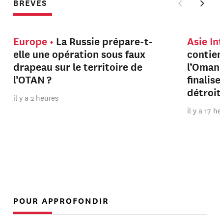
BRÈVES
Europe
La Russie prépare-t-
Asie I
elle une opération sous faux
contien
drapeau sur le territoire de
l’Oman
l’OTAN ?
finalis
détroi
il y a 2 heures
il y a 17 
POUR APPROFONDIR