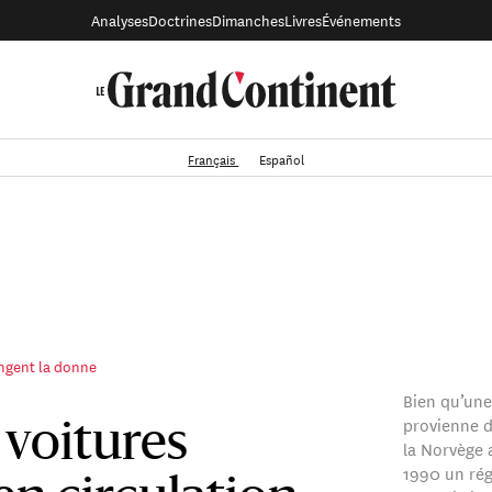
Analyses
Doctrines
Dimanches
Livres
Événements
Français
Español
ngent la donne
Bien qu’une
provienne de
e voitures
la Norvège 
1990 un ré