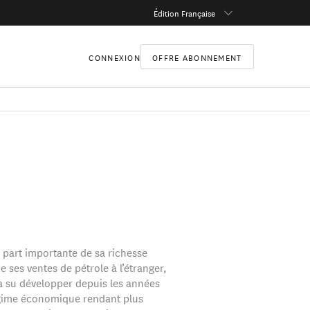
Édition Française
CONNEXION
OFFRE ABONNEMENT
 part importante de sa richesse
 ses ventes de pétrole à l’étranger,
a su développer depuis les années
gime économique rendant plus