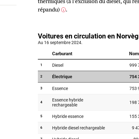
thermiques (à l’exclusion du diesel, qui re
répandu)
.
1