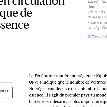
en circulation
attractif l’
thermiques.
 que de
véhicules z
dépassé cel
– l’an dern
ssence
Norvège éta
Temps de l
La Fédération routière norvégienne (Opply
OFV) a indiqué que le nombre de voitures é
Norvège avait dépassé en septembre le no
ER LE
essence. Il s’agit du premier pays au monde
batteries est désormais plus importante q