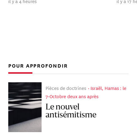
il y a 4 heures
il y a 17 
POUR APPROFONDIR
Pièces de doctrines
Israël, Hamas : le
7-Octobre deux ans après
Le nouvel
antisémitisme