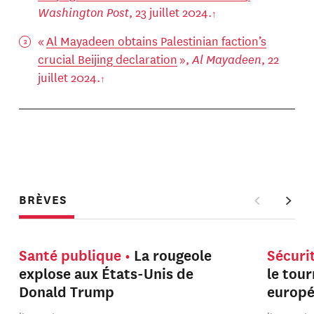
Washington Post
, 23 juillet 2024.
«
Al Mayadeen obtains Palestinian faction’s
crucial Beijing declaration
»,
Al Mayadeen
, 22
juillet 2024.
BRÈVES
Santé publique
La rougeole
Sécuri
explose aux États-Unis de
le tou
Donald Trump
europ