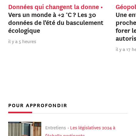
Données qui changent la donne
Géopol
Vers un monde à +2 °C ? Les 30
Une en
données de l’été du basculement
proche
écologique
forer 
autori
il y a 5 heures
il y a 17 
POUR APPROFONDIR
Entretiens
Les législatives 2024 à
l’échelle pertinente