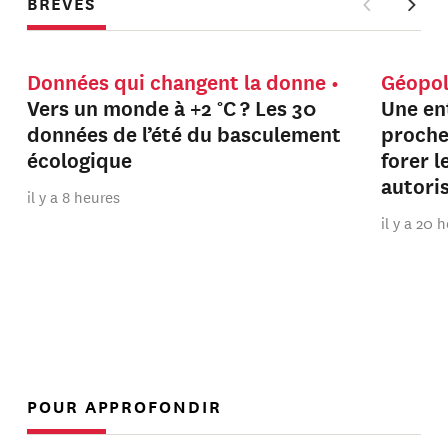
BRÈVES
Données qui changent la donne
Géopol
Vers un monde à +2 °C ? Les 30
Une en
données de l’été du basculement
proche
écologique
forer 
autori
il y a 8 heures
il y a 20 
POUR APPROFONDIR