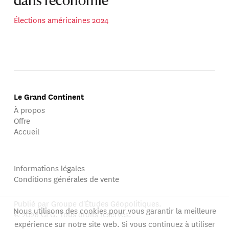
dans l’économie
Élections américaines 2024
Le Grand Continent
À propos
Offre
Accueil
Informations légales
Conditions générales de vente
Publié par Groupe d'Études Géopolitiques.
Nous utilisons des cookies pour vous garantir la meilleure
© 2026 GEG. Tous droits réservés.
expérience sur notre site web. Si vous continuez à utiliser