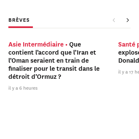
BRÈVES
Asie Intermédiaire
Que
Santé 
contient l’accord que l’Iran et
explos
l’Oman seraient en train de
Donal
finaliser pour le transit dans le
il y a 17 
détroit d’Ormuz ?
il y a 6 heures