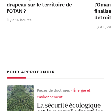
drapeau sur le territoire de
l’Oman
l’OTAN ?
finalis
détroi
il y a 16 heures
il y a 1 jo
POUR APPROFONDIR
Pièces de doctrines
Énergie et
environnement
La sécurité écologique