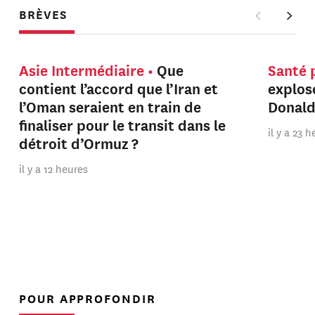
BRÈVES
Asie Intermédiaire
Que
Santé 
contient l’accord que l’Iran et
explos
l’Oman seraient en train de
Donal
finaliser pour le transit dans le
il y a 23 
détroit d’Ormuz ?
il y a 12 heures
POUR APPROFONDIR