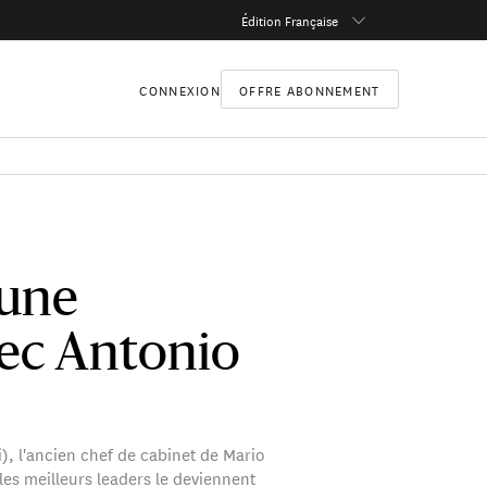
Édition Française
CONNEXION
OFFRE ABONNEMENT
 une
vec Antonio
i), l'ancien chef de cabinet de Mario
les meilleurs leaders le deviennent