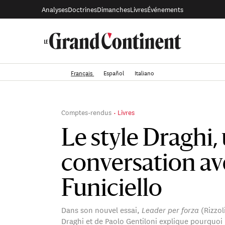
Analyses
Doctrines
Dimanches
Livres
Événements
Français
Español
Italiano
Comptes-rendus
Livres
Le style Draghi,
conversation a
Funiciello
Dans son nouvel essai,
Leader per forza
(Rizzol
Draghi et de Paolo Gentiloni explique pourquoi 