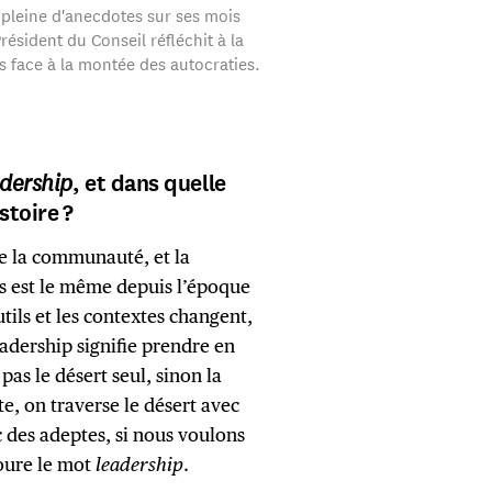
 pleine d'anecdotes sur ses mois
résident du Conseil réfléchit à la
s face à la montée des autocraties.
dership
, et dans quelle
stoire ?
de la communauté, et la
s est le même depuis l’époque
tils et les contextes changent,
eadership signifie prendre en
pas le désert seul, sinon la
te, on traverse le désert avec
c des adeptes, si nous voulons
toure le mot
leadership
.