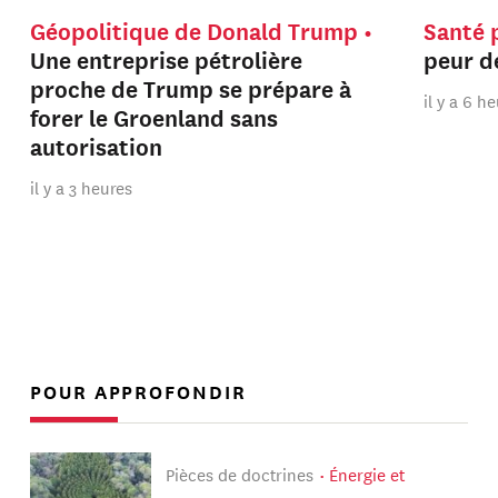
Géopolitique de Donald Trump
Santé 
Une entreprise pétrolière
peur de
proche de Trump se prépare à
il y a 6 h
forer le Groenland sans
autorisation
il y a 3 heures
POUR APPROFONDIR
Pièces de doctrines
Énergie et