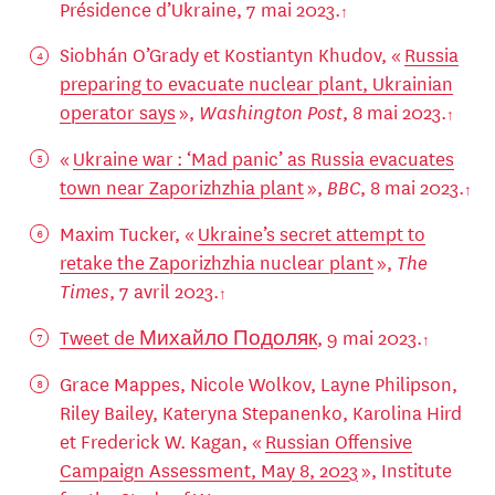
Présidence d’Ukraine, 7 mai 2023.
Siobhán O’Grady et Kostiantyn Khudov, «
Russia
preparing to evacuate nuclear plant, Ukrainian
operator says
»,
Washington Post
, 8 mai 2023.
«
Ukraine war : ‘Mad panic’ as Russia evacuates
town near Zaporizhzhia plant
»,
BBC
, 8 mai 2023.
Maxim Tucker, «
Ukraine’s secret attempt to
retake the Zaporizhzhia nuclear plant
»,
The
Times
, 7 avril 2023.
Tweet de Михайло Подоляк
, 9 mai 2023.
Grace Mappes, Nicole Wolkov, Layne Philipson,
Riley Bailey, Kateryna Stepanenko, Karolina Hird
et Frederick W. Kagan, «
Russian Offensive
Campaign Assessment, May 8, 2023
», Institute