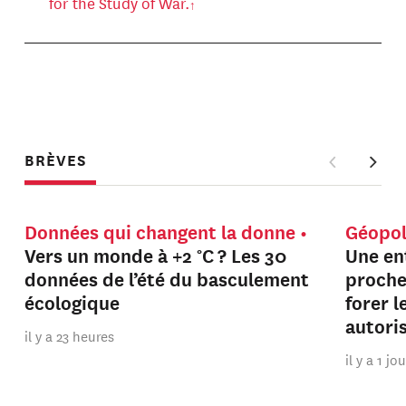
for the Study of War.
BRÈVES
Données qui changent la donne
Géopol
Vers un monde à +2 °C ? Les 30
Une en
données de l’été du basculement
proche
écologique
forer 
autori
il y a 23 heures
il y a 1 jo