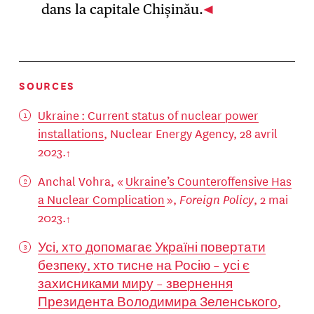
dans la capitale Chișinău.
SOURCES
Ukraine : Current status of nuclear power
installations
, Nuclear Energy Agency, 28 avril
2023.
Anchal Vohra, «
Ukraine’s Counteroffensive Has
a Nuclear Complication
»,
Foreign Policy
, 2 mai
2023.
Усі, хто допомагає Україні повертати
безпеку, хто тисне на Росію – усі є
захисниками миру – звернення
Президента Володимира Зеленського
,