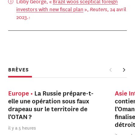
Libby George, «
Brazil woos sceptical foreign
investors with new fiscal plan
»,
Reuters,
24 avril
2023.
BRÈVES
Europe
La Russie prépare-t-
Asie I
elle une opération sous faux
contien
drapeau sur le territoire de
l’Oman
l’OTAN ?
finalis
détroi
il y a 5 heures