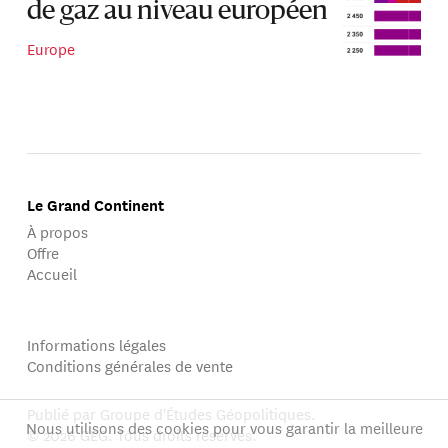
de gaz au niveau européen
Europe
Le Grand Continent
À propos
Offre
Accueil
Informations légales
Conditions générales de vente
Publié par Groupe d'Études Géopolitiques.
Nous utilisons des cookies pour vous garantir la meilleure
© 2026 GEG. Tous droits réservés.