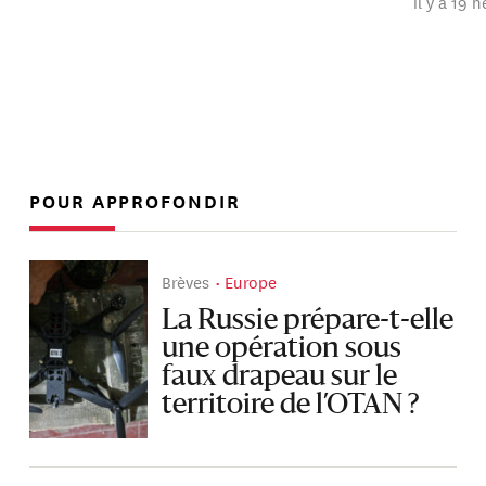
il y a 19 
POUR APPROFONDIR
Brèves
Europe
La Russie prépare-t-elle
une opération sous
faux drapeau sur le
territoire de l’OTAN ?