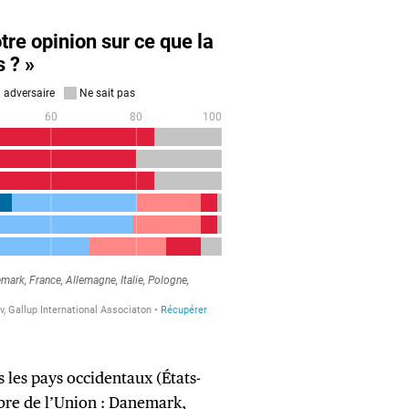
 les pays occidentaux (États-
bre de l’Union : Danemark,