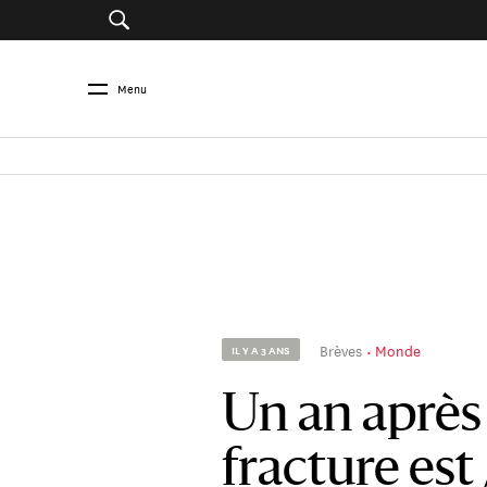
Menu
Brèves
Monde
IL Y A 3 ANS
Un an après l
fracture est 