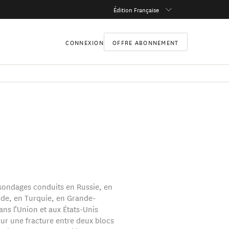
Édition Française
CONNEXION
OFFRE ABONNEMENT
sondages conduits en Russie, en
nde, en Turquie, en Grande-
ans l’Union et aux États-Unis
our une fracture entre deux blocs