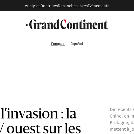
Analyses
Doctrines
Dimanches
Livres
Événements
Français
Español
De récents 
’invasion : la
Chine, en I
Bretagne, d
/ ouest sur les
mettent à j