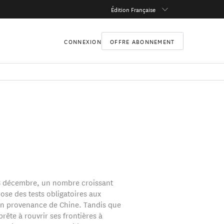
Édition Française
CONNEXION
OFFRE ABONNEMENT
8 décembre, un nombre croissant
ose des tests obligatoires aux
n provenance de Chine. Tandis que
prête à rouvrir ses frontières à