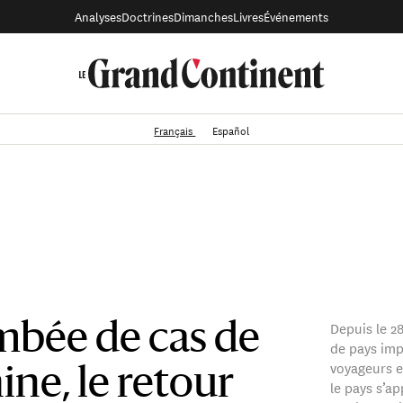
Analyses
Doctrines
Dimanches
Livres
Événements
Français
Español
Depuis le 2
ambée de cas de
de pays imp
voyageurs e
ne, le retour
le pays s’ap