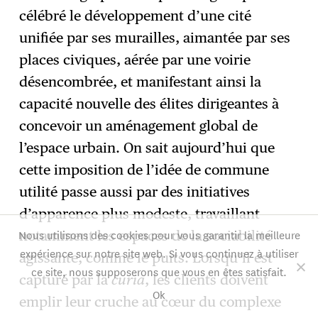
célébré le développement d’une cité
unifiée par ses murailles, aimantée par ses
places civiques, aérée par une voirie
désencombrée, et manifestant ainsi la
capacité nouvelle des élites dirigeantes à
concevoir un aménagement global de
l’espace urbain. On sait aujourd’hui que
cette imposition de l’idée de commune
utilité passe aussi par des initiatives
d’apparence plus modeste, travaillant
Nous utilisons des cookies pour vous garantir la meilleure
notamment les espaces de la sociabilité
expérience sur notre site web. Si vous continuez à utiliser
agissante, comme le puits. Lorsqu’il est
ce site, nous supposerons que vous en êtes satisfait.
capturé par la
curia
, les clients doivent
Ok
emplir leur cruche au cœur du complexe