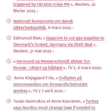
triggered by Ukraine crisis-PM
»,
Reuters
, 22
février 2022.
Nationalt kompromis om dansk
sikkerhedspolitik
, 6 mars 2022.
Edmunud Blair, «
Gazprom to cut gas supplies to
Denmark’s Orsted, Germany via Shell deal
»,
Reuters
, 31 mai 2022.
«
Vermund og Messerschmidt afviser EU-
forsvar : Uklart og håbløst
»,
TV 2
, 6 mars 2022
Anne Klejsgaard Friis, «
Ordlyden på
stemmesedlen om forsvarsforbeholdet
ændres
»,
TV 2
7 avril 2022.
Tuvan Gumrukcu et Anne Kauranen, «
Turkey
says Nordics must change laws if needed to