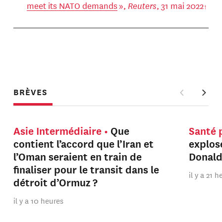
meet its NATO demands
»,
Reuters
, 31 mai 2022
BRÈVES
Asie Intermédiaire
Que
Santé 
contient l’accord que l’Iran et
explos
l’Oman seraient en train de
Donal
finaliser pour le transit dans le
il y a 21 
détroit d’Ormuz ?
il y a 10 heures