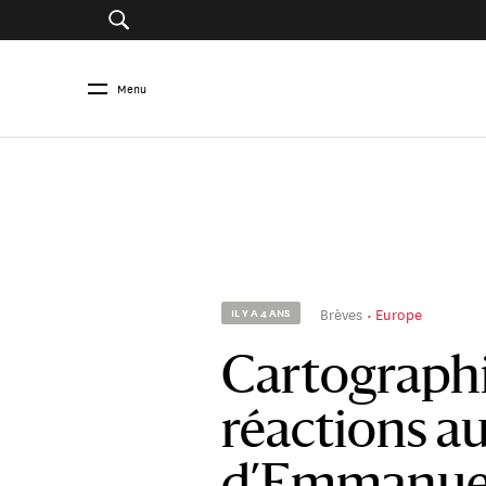
Menu
Brèves
Europe
IL Y A 4 ANS
Cartographi
réactions a