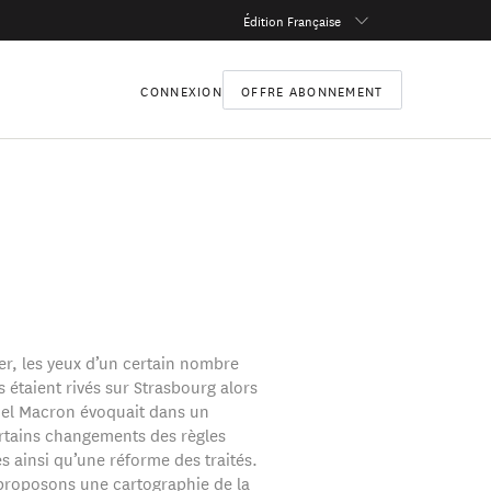
Édition Française
CONNEXION
OFFRE ABONNEMENT
er, les yeux d’un certain nombre
 étaient rivés sur Strasbourg alors
l Macron évoquait dans un
rtains changements des règles
 ainsi qu’une réforme des traités.
roposons une cartographie de la