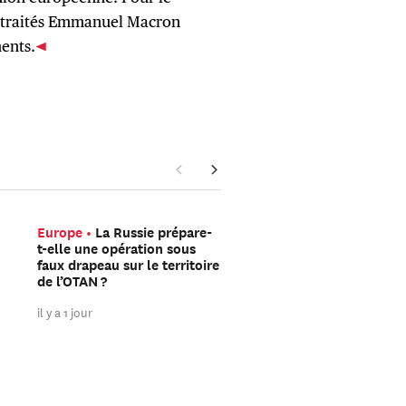
ls traités Emmanuel Macron
ents.
Europe
La Russie prépare-
Asie Intermédiaire
Qu
t-elle une opération sous
contient l’accord que l’
faux drapeau sur le territoire
et l’Oman seraient en t
de l’OTAN ?
de finaliser pour le tran
dans le détroit d’Ormuz
il y a 1 jour
il y a 2 jours