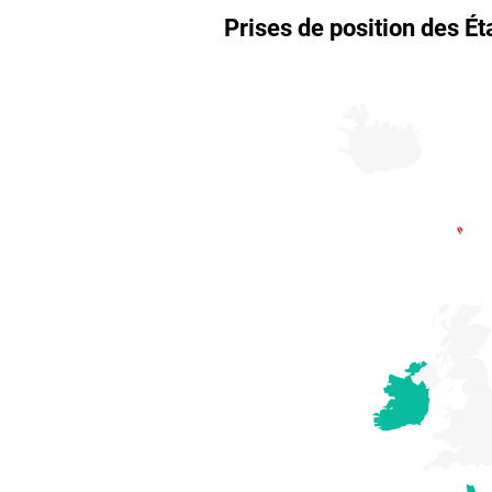
S'abonner
→