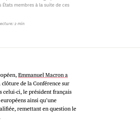
s États membres à la suite de ces
ecture: 2 min
uropéen,
Emmanuel Macron a
a clôture de la Conférence sur
 celui-ci, le président français
s européens ainsi qu’une
alifiée, remettant en question le
.