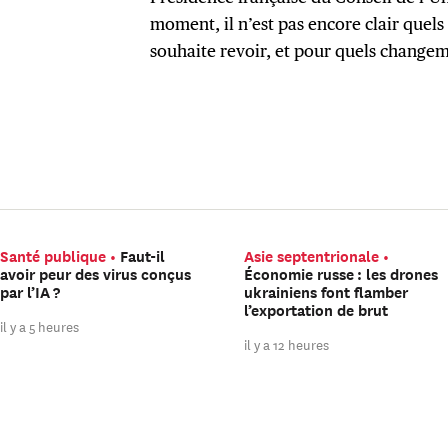
moment, il n’est pas encore clair que
souhaite revoir, et pour quels changem
Santé publique
Faut-il
Asie septentrionale
avoir peur des virus conçus
Économie russe : les drones
par l’IA ?
ukrainiens font flamber
l’exportation de brut
il y a 5 heures
il y a 12 heures