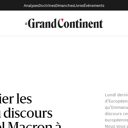
Analyses
Doctrines
Dimanches
Livres
Événements
Lundi derni
er les
d’Européens
qu’Emmanue
u discours
discours ce
européennes
Nous vous p