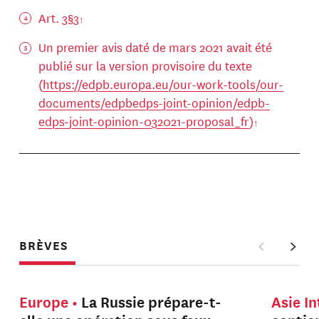
Art. 3§3
Un premier avis daté de mars 2021 avait été
publié sur la version provisoire du texte
(
https://edpb.europa.eu/our-work-tools/our-
documents/edpbedps-joint-opinion/edpb-
edps-joint-opinion-032021-proposal_fr
)
BRÈVES
Europe
La Russie prépare-t-
Asie I