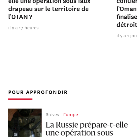
elle une opération sous faux
contien
drapeau sur le territoire de
l’Oman
l’OTAN ?
finalis
détroi
il y a 17 heures
il y a 1 jo
POUR APPROFONDIR
Brèves
Europe
La Russie prépare-t-elle
une opération sous