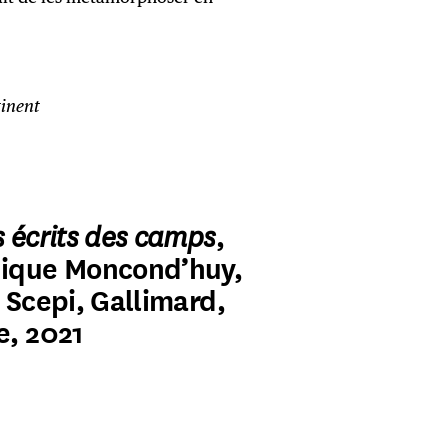
inent
s écrits des camps
,
nique Moncond’huy,
 Scepi, Gallimard,
e, 2021