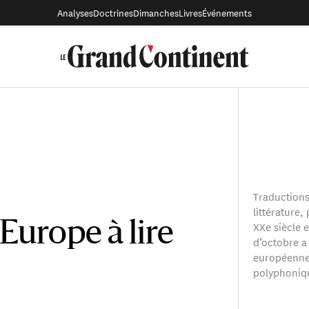
Analyses
Doctrines
Dimanches
Livres
Événements
Traductions,
littérature,
XXe siècle e
’Europe à lire
d’octobre a 
européenne 
polyphonique