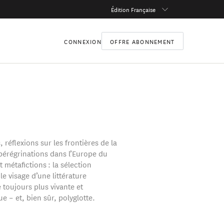
Édition Française
CONNEXION
OFFRE ABONNEMENT
 réflexions sur les frontières de la
 pérégrinations dans l’Europe du
t métafictions : la sélection
le visage d’une littérature
toujours plus vivante et
 – et, bien sûr, polyglotte.