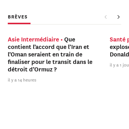
BRÈVES
Asie Intermédiaire
Que
Santé 
contient l’accord que l’Iran et
explos
l’Oman seraient en train de
Donal
finaliser pour le transit dans le
il y a 1 jo
détroit d’Ormuz ?
il y a 14 heures