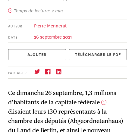
Temps de lecture: 2 min
Pierre Mennerat
AUTEUR
26 septembre 2021
DATE
AJOUTER
TÉLÉCHARGER LE PDF
PARTAGER
Ce dimanche 26 septembre, 1,3 millions
d’habitants de la capitale fédérale
1
S'abonner
→
élisaient leurs 130 représentants à la
chambre des députés (Abgeordnetenhaus)
du Land de Berlin, et ainsi le nouveau